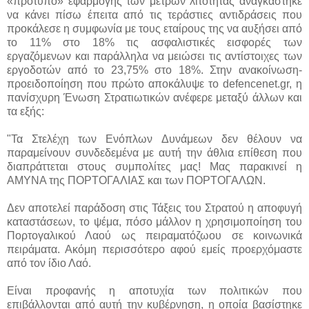
«πρότυπο» εφαρμογής των μέτρων λιτότητας αναγκάστηκε
να κάνει πίσω έπειτα από τις τεράστιες αντιδράσεις που
προκάλεσε η συμφωνία με τους εταίρους της να αυξήσει από
το 11% στο 18% τις ασφαλιστικές εισφορές των
εργαζόμενων και παράλληλα να μειώσει τις αντίστοιχες των
εργοδοτών από το 23,75% στο 18%. Στην ανακοίνωση-
προειδοποίηση που πρώτο αποκάλυψε το defencenet.gr, η
πανίσχυρη Ένωση Στρατιωτικών ανέφερε μεταξύ άλλων και
τα εξής:
"Τα Στελέχη των Ενόπλων Δυνάμεων δεν θέλουν να
παραμείνουν συνδεδεμένα με αυτή την άθλια επίθεση που
διαπράττεται στους συμπολίτες μας! Μας παρακινεί η
ΑΜΥΝΑ της ΠΟΡΤΟΓΑΛΙΑΣ και των ΠΟΡΤΟΓΑΛΩΝ.
Δεν αποτελεί παράδοση στις Τάξεις του Στρατού η αποφυγή
καταστάσεων, το ψέμα, πόσο μάλλον η χρησιμοποίηση του
Πορτογαλικού Λαού ως πειραματόζωου σε κοινωνικά
πειράματα. Ακόμη περισσότερο αφού εμείς προερχόμαστε
από τον ίδιο Λαό.
Είναι προφανής η αποτυχία των πολιτικών που
επιβάλλονται από αυτή την κυβέρνηση, η οποία βασίστηκε